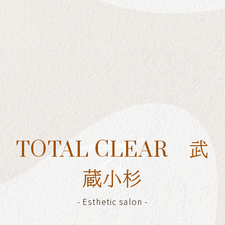
[%title%]
[%lead%]
[%category%]
[%article_list_end%]
[%navi-pagenation%]
TOTAL CLEAR 武
蔵小杉
-
Esthetic salon
-