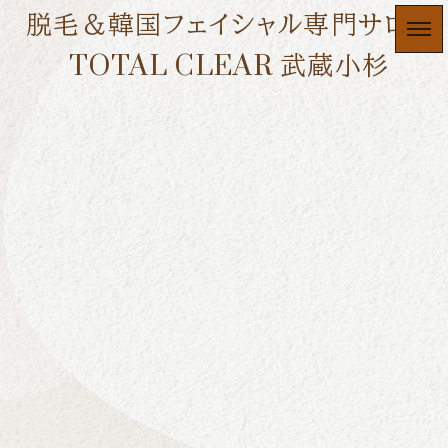
脱毛＆韓国フェイシャル専門サロン
TOTAL CLEAR 武蔵小杉
キッズ脱毛
HOME
|
JOURNAL
|
template.list
[%article_list_start%]
[!% if (image.url!="") { %]
[!% } %]
[%article_date_notime_dot%]