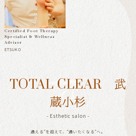
Certified Foot Therapy
Specialist & Wellness
Advisor
ETSUKO
TOTAL CLEAR 武
蔵小杉
-
Esthetic salon
-
通える”を超えて、“通いたくなる”へ。