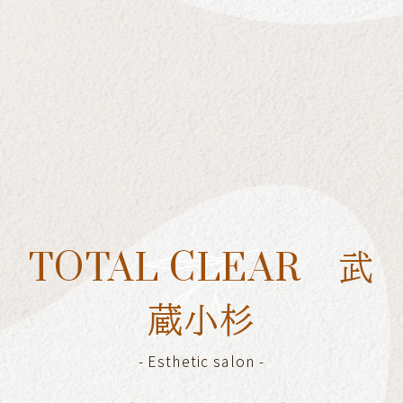
[%title%]
[%lead%]
[%category%]
[%article_list_end%]
[%navi-pagenation%]
TOTAL CLEAR 武
蔵小杉
-
Esthetic salon
-