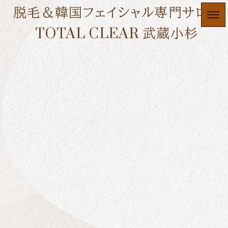
脱毛＆韓国フェイシャル専門サロン
TOTAL CLEAR 武蔵小杉
美肌脱毛
HOME
|
JOURNAL
|
template.list
[%article_list_start%]
[!% if (image.url!="") { %]
[!% } %]
[%article_date_notime_dot%]