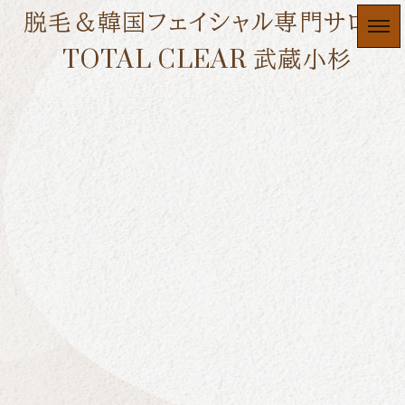
脱毛＆韓国フェイシャル専門サロン
TOTAL CLEAR 武蔵小杉
髭剃り解放
HOME
|
JOURNAL
|
template.list
[%article_list_start%]
[!% if (image.url!="") { %]
[!% } %]
[%article_date_notime_dot%]