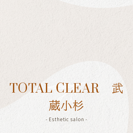
[%title%]
[%lead%]
[%category%]
[%article_list_end%]
[%navi-pagenation%]
TOTAL CLEAR 武
蔵小杉
-
Esthetic salon
-